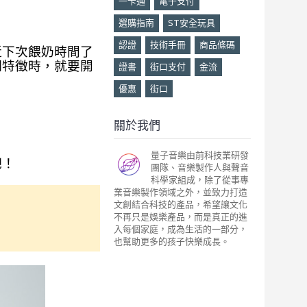
一卡通
電子支付
選購指南
ST安全玩具
認證
技術手冊
商品條碼
近下次餵奶時間了
期特徵時，就要開
證書
街口支付
金流
優惠
街口
關於我們
量子音樂由前科技業研發
吧！
團隊、音樂製作人與聲音
科學家組成，除了從事專
業音樂製作領域之外，並致力打造
文創結合科技的產品，希望讓文化
不再只是娛樂產品，而是真正的進
入每個家庭，成為生活的一部分，
也幫助更多的孩子快樂成長。