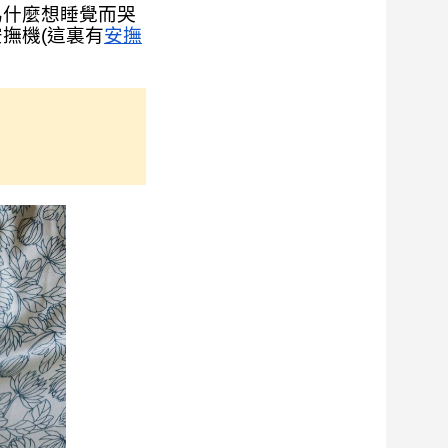
為什麼想睡覺而哭
撫機(這裏有
安撫