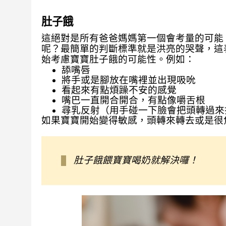
肚子餓
這絕對是所有爸爸媽媽第一個會考量的可能
呢？最簡單的判斷標準就是洪亮的哭聲，這
始考慮寶寶肚子餓的可能性。例如：
舔嘴唇
將手或是腳放在嘴裡並出現吸吮
看起來有點煩躁不安的感覺
嘴巴一直開合開合，有點像嚼舌根
尋乳反射（用手碰一下臉會把頭轉過來
如果寶寶開始變得敏感，頭轉來轉去或是很
肚子餓餵寶寶喝奶就解決囉！