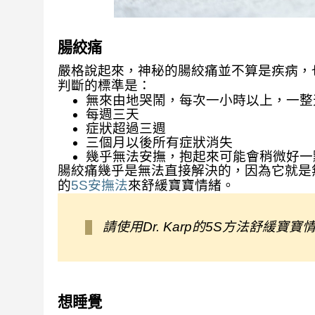
腸絞痛
嚴格說起來，神秘的腸絞痛並不算是疾病，
判斷的標準是：
無來由地哭鬧，每次一小時以上，一整
每週三天
症狀超過三週
三個月以後所有症狀消失
幾乎無法安撫，抱起來可能會稍微好一
腸絞痛幾乎是無法直接解決的，因為它就是
的
5S安撫法
來舒緩寶寶情緒。
請使用Dr. Karp的5S方法舒緩寶寶
想睡覺