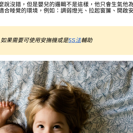
麼說沒錯，但是嬰兒的邏輯不是這樣，他只會生氣他
適合睡覺的環境，例如：調弱燈光、拉起窗簾、開啟安
，如果需要可使用安撫機或是
5S法
輔助