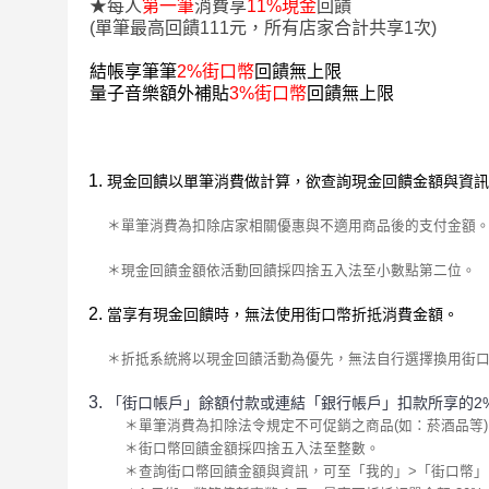
★每人
第一筆
消費享
11%現金
回饋
(單筆最高回饋111元，所有店家合計共享1次)
結帳享筆筆
2%街口幣
回饋無上限
量子音樂額外補貼
3%街口幣
回饋無上限
注意事項
現金回饋以單筆消費做計算，欲查詢現金回饋金額與資訊
＊單筆消費為扣除店家相關優惠與不適用商品後的支付金額
＊現金回饋金額依活動回饋採四捨五入法至小數點第二位。
當享有現金回饋時，無法使用街口幣折抵消費金額。
＊折抵系統將以現金回饋活動為優先，無法自行選擇換用街
「街口帳戶」餘額付款或連結「銀行帳戶」扣款所享的2
＊單筆消費為扣除法令規定不可促銷之商品(如：菸酒品等
＊街口幣回饋金額採四捨五入法至整數。
＊查詢街口幣回饋金額與資訊，可至「我的」>「街口幣」