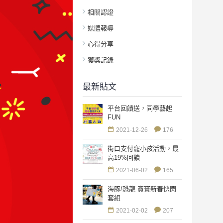
相關認證
媒體報導
心得分享
獲獎記錄
最新貼文
平台回饋送，同學藝起
FUN
2021-12-26
176
街口支付寵小孩活動，最
高19%回饋
2021-06-02
165
海豚/恐龍 寶寶新春快閃
套組
2021-02-02
207