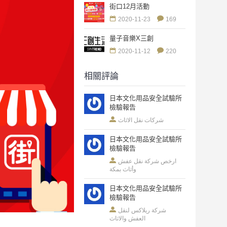
街口12月活動
2020-11-23
169
量子音樂X三創
2020-11-12
220
相關評論
日本文化用品安全試驗所
檢驗報告
شركات نقل الاثاث
日本文化用品安全試驗所
檢驗報告
ارخص شركة نقل عفش
وأثاث بمكة
日本文化用品安全試驗所
檢驗報告
شركة ريلاكس لنقل
العفش والاثاث