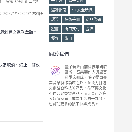
一卡通
電子支付
回饋」時無法使用街口幣折
選購指南
ST安全玩具
1/1~2020/12/31所
認證
技術手冊
商品條碼
證書
街口支付
金流
還剩餘之退款金額。
優惠
街口
關於我們
權決定取消、終止、修改
量子音樂由前科技業研發
團隊、音樂製作人與聲音
科學家組成，除了從事專
業音樂製作領域之外，並致力打造
文創結合科技的產品，希望讓文化
不再只是娛樂產品，而是真正的進
入每個家庭，成為生活的一部分，
也幫助更多的孩子快樂成長。