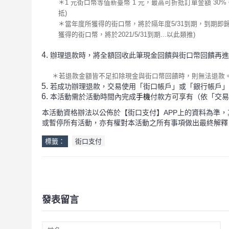
＊1 元街口幣等值新臺幣 1 元，最高可折抵訂單金額 
抵)
＊當年度所獲得的街口幣，將於隔年度5/31到期，到期即歸0失效。(自
獲得的街口幣，將於2021/5/31到期...以此類推)
辦理退款時，將全額回收此筆現金回饋與街口幣回饋再進
＊若退款金額皆不足扣除現金與街口幣回饋時，則無法退款
若成功辦理退款，交易使用「街口帳戶」或「銀行帳戶」
本活動需於活動時間內完成
手機
付款方可享有（依「交易
本活動資格辦法以公佈於【街口支付】APP上的資料為準，
或暫停所有活動，亦有權對本活動之所有事項做出最終解釋
標籤：
街口支付
發表留言