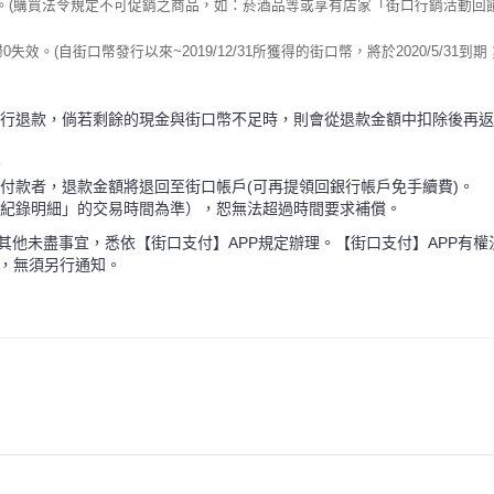
30%。(購買法令規定不可促銷之商品，如：菸酒品等或享有店家「街口行銷活動
街口幣發行以來~2019/12/31所獲得的街口幣，將於2020/5/31到期； 2020/
行退款，倘若剩餘的現金與街口幣不足時，則會從退款金額中扣除後再返
。
付款者，退款金額將退回至街口帳戶(可再提領回銀行帳戶免手續費)。
紀錄明細」的交易時間為準），恕無法超過時間要求補償。
其他未盡事宜，悉依【街口支付】APP規定辦理。【街口支付】APP有
，無須另行通知。