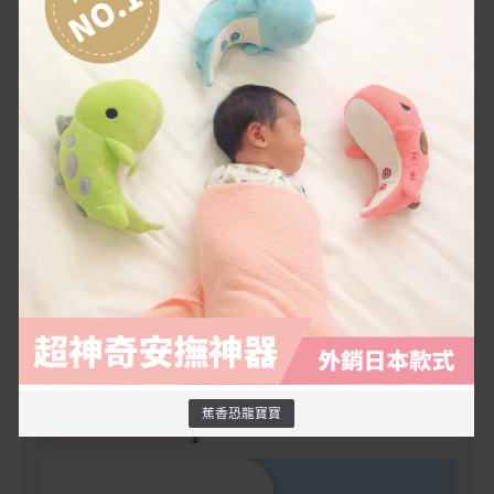
蕉香恐龍寶寶