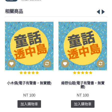
相關商品
-7
，無實
飛利浦4號香草奶嘴-新生兒
[Qbear] Q熊寶貝－寶寶哭
安撫奶嘴(適0-3M)
AI翻譯機
NT 160
NT 6,999
NT 7,500
加入購物車
加入購物車