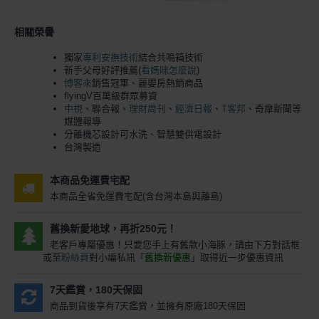
相關榮譽
獨家
專利安撫技術
結合共鳴箱技術
新手父母好評推薦(
看媽咪怎麼說
)
博客來
銷售冠軍、麗嬰房熱銷商品
flyingV百萬級群眾募資
中視
、聯合報、
理財周刊
、
經濟日報
、
T客邦
、奇摩新聞等
媒體報導
分離機芯設計可水洗、智慧雙供電設計
台灣製造
本商品免運費宅配
本商品全省免運費宅配(含台灣本島與離島)
舊換新愛地球，再折250元！
老客戶專屬優惠！只要您手上有舊款小海豚，請由下方對話框
或至
粉絲頁
對小編私訊「
舊換新優惠
」取得近一步優惠資訊
7天鑑賞，180天保固
商品到貨後享有7天鑑賞，並擁有原廠180天保固